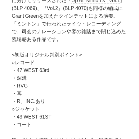
に分けてリリースされた『
Up At “Minton’s”, Vol.1
』
(BLP 4069)、『Vol.2』(BLP 4070)も同様の編成に
Grant Greenを加えたクインテットによる演奏。
「ミントン」で行われたライヴ・レコーディング
で、司会のナレーションや客の雑踏まで閉じ込めた
臨場感ある作品です。
<初版オリジナル判別ポイント>
○レコード
・47 WEST 63rd
・深溝
・RVG
・耳
・R、INC.あり
○ジャケット
・43 WEST 61ST
・コート