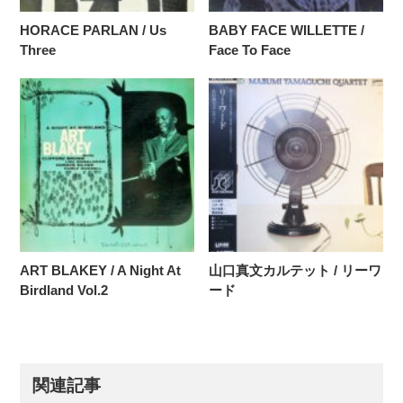
HORACE PARLAN / Us
BABY FACE WILLETTE /
Three
Face To Face
ART BLAKEY / A Night At
山口真文カルテット / リーワ
Birdland Vol.2
ード
関連記事