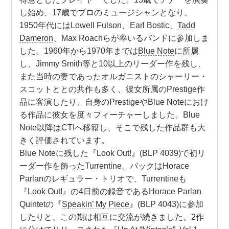
し始め、17歳でプロのミュージシャンとなり、
1950年代にはLowell Fulson、Earl Bostic、
Tadd
Dameron
、Max Roachらが率いるバンドに参加しま
した。1960年から1970年までは
Blue Note
に所属
し、Jimmy Smith等と10以上のリーダー作を残し、
また当時の妻であったオルガニストのシャーリー・
スコットととの共作も多く、彼女所属のPrestige作
品に客演したり、自身のPrestigeやBlue Noteにおけ
る作品に彼女を度々フィーチャーしました。Blue
Note以降はCTIへ移籍し、そこで残した作品群も大
きく評価されています。
Blue Noteに残した『Look Out!』(BLP 4039)で初リ
ーダー作を飾ったTurrentine。バックはHorace
Parlanのレギュラー・トリオで、Turrentineも
『Look Out!』の4日前の録音であるHorace Parlan
Quintetの『
Speakin’ My Piece
』(BLP 4043)に参加
したりと、この期は相互に交流が続きました。2作