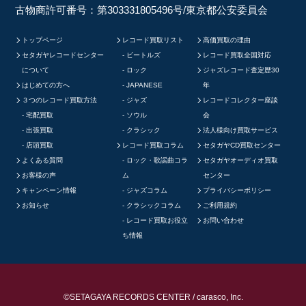
古物商許可番号：第303331805496号/東京都公安委員会
トップページ
レコード買取リスト
高価買取の理由
セタガヤレコードセンター
ビートルズ
レコード買取全国対応
について
ロック
ジャズレコード査定歴30
はじめての方へ
JAPANESE
年
３つのレコード買取方法
ジャズ
レコードコレクター座談
宅配買取
ソウル
会
出張買取
クラシック
法人様向け買取サービス
店頭買取
レコード買取コラム
セタガヤCD買取センター
よくある質問
ロック・歌謡曲コラ
セタガヤオーディオ買取
お客様の声
ム
センター
キャンペーン情報
ジャズコラム
プライバシーポリシー
お知らせ
クラシックコラム
ご利用規約
レコード買取お役立
お問い合わせ
ち情報
©SETAGAYA RECORDS CENTER / carasco, Inc.