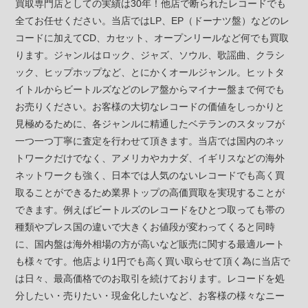
買取専門店としての実績は30年！他店で断られたレコードでも
全てお任せください。当店ではLP、EP（ドーナツ盤）などのレ
コードに加えてCD、カセット、オープンリールなど何でも買取
ります。ジャンルはロック、ジャズ、ソウル、歌謡曲、クラシ
ック、ヒップホップなど、とにかくオールジャンル。ヒットタ
イトルからビートルズなどのレア盤からマイナー盤まで何でも
お売りください。お客様の大切なレコードの価値をしっかりと
見極めるために、各ジャンルに精通したベテランのスタッフが
一つ一つ丁寧に査定を行わせて頂きます。当店では国内のネッ
トワークだけでなく、アメリカやカナダ、イギリスなどの海外
ネットワークも強く、日本では人気のないレコードでも高く買
取ることができるため業界トップの高価買取を実現することが
できます。例えばビートルズのレコードをひとつ取っても帯の
種類やプレス国の違いで大きくお値段が変わってくると同時
に、国内盤は海外相場の方が高いなど販売に関する最適ルート
も様々です。他店より1円でも高く買い取らせて頂く為に当店で
は日々、最高価格でのお取引を続けております。レコードを処
分したい・売りたい・現金化したいなど、お客様の様々なニー