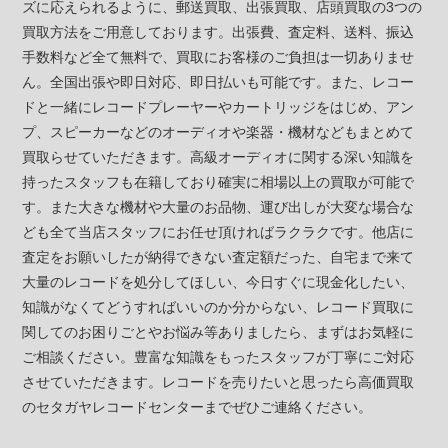
ズに応えられるように、郵送買取、出張買取、店頭買取の3つの
買取方法をご用意しております。出張費、査定料、送料、振込
手数料など全て無料で、買取にお客様のご負担は一切ありませ
ん。全国出張や即日対応、即日払いも可能です。また、レコー
ドと一緒にレコードプレーヤーやカートリッジをはじめ、アン
プ、スピーカーなどのオーディオや楽器・機材などもまとめて
買取らせていただきます。高級オーディオに関する深い知識を
持ったスタッフも在籍しており確実に相場以上の買取が可能で
す。また大きな機材や大量のお品物、運び出しが大変な場合な
ども全て当店スタッフにお任せ頂ければラクラクです。他店に
査定をお願いしたが納得できない査定額だった、自宅まで来て
大量のレコードを処分してほしい、今日すぐに現金化したい、
知識がなくてどうすればいいのか分からない、レコード買取に
関してのお困りごとやお悩み等ありましたら、まずはお気軽に
ご相談ください。豊富な知識をもったスタッフが丁寧にご対応
させていただきます。レコードを売りたいと思ったら高価買取
のセタガヤレコードセンターまでぜひご連絡ください。