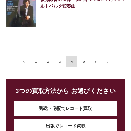
ルトベルク変奏曲
1
2
3
4
5
6
3つの買取方法から お選びください
郵送・宅配でレコード買取
出張でレコード買取