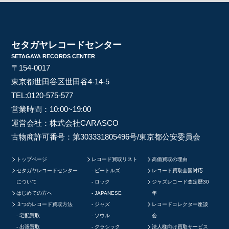
セタガヤレコードセンター
SETAGAYA RECORDS CENTER
〒154-0017
東京都世田谷区世田谷4-14-5
TEL:
0120-575-577
営業時間：10:00~19:00
運営会社：株式会社CARASCO
古物商許可番号：第303331805496号/東京都公安委員会
トップページ
レコード買取リスト
高価買取の理由
セタガヤレコードセンター
ビートルズ
レコード買取全国対応
について
ロック
ジャズレコード査定歴30
はじめての方へ
JAPANESE
年
３つのレコード買取方法
ジャズ
レコードコレクター座談
宅配買取
ソウル
会
出張買取
クラシック
法人様向け買取サービス