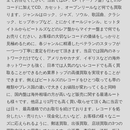
全てお任せください。当店ではLP、EP（ドーナツ盤）などのレ
コードに加えてCD、カセット、オープンリールなど何でも買取
ります。ジャンルはロック、ジャズ、ソウル、歌謡曲、クラシ
ック、ヒップホップなど、とにかくオールジャンル。ヒットタ
イトルからビートルズなどのレア盤からマイナー盤まで何でも
お売りください。お客様の大切なレコードの価値をしっかりと
見極めるために、各ジャンルに精通したベテランのスタッフが
一つ一つ丁寧に査定を行わせて頂きます。当店では国内のネッ
トワークだけでなく、アメリカやカナダ、イギリスなどの海外
ネットワークも強く、日本では人気のないレコードでも高く買
取ることができるため業界トップの高価買取を実現することが
できます。例えばビートルズのレコードをひとつ取っても帯の
種類やプレス国の違いで大きくお値段が変わってくると同時
に、国内盤は海外相場の方が高いなど販売に関する最適ルート
も様々です。他店より1円でも高く買い取らせて頂く為に当店で
は日々、最高価格でのお取引を続けております。レコードを処
分したい・売りたい・現金化したいなど、お客様の様々なニー
ズに応えられるように、郵送買取、出張買取、店頭買取の3つの