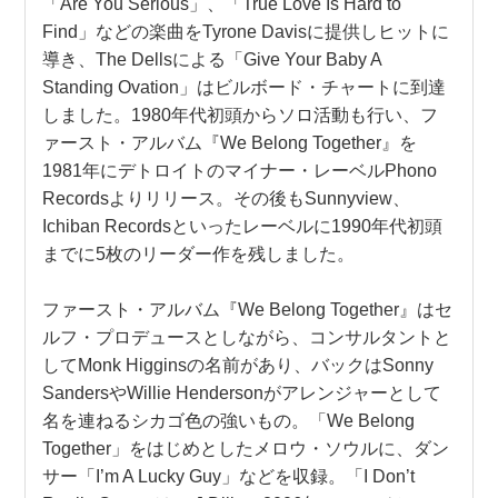
「Are You Serious」、「True Love Is Hard to
Find」などの楽曲をTyrone Davisに提供しヒットに
導き、The Dellsによる「Give Your Baby A
Standing Ovation」はビルボード・チャートに到達
しました。1980年代初頭からソロ活動も行い、フ
ァースト・アルバム『We Belong Together』を
1981年にデトロイトのマイナー・レーベルPhono
Recordsよりリリース。その後もSunnyview、
Ichiban Recordsといったレーベルに1990年代初頭
までに5枚のリーダー作を残しました。
ファースト・アルバム『We Belong Together』はセ
ルフ・プロデュースとしながら、コンサルタントと
してMonk Higginsの名前があり、バックはSonny
SandersやWillie Hendersonがアレンジャーとして
名を連ねるシカゴ色の強いもの。「We Belong
Together」をはじめとしたメロウ・ソウルに、ダン
サー「I’m A Lucky Guy」などを収録。「I Don’t