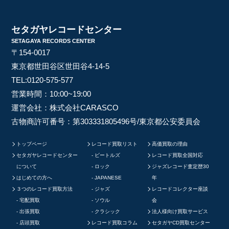
セタガヤレコードセンター
SETAGAYA RECORDS CENTER
〒154-0017
東京都世田谷区世田谷4-14-5
TEL:
0120-575-577
営業時間：10:00~19:00
運営会社：株式会社CARASCO
古物商許可番号：第303331805496号/東京都公安委員会
トップページ
レコード買取リスト
高価買取の理由
セタガヤレコードセンター
ビートルズ
レコード買取全国対応
について
ロック
ジャズレコード査定歴30
はじめての方へ
JAPANESE
年
３つのレコード買取方法
ジャズ
レコードコレクター座談
宅配買取
ソウル
会
出張買取
クラシック
法人様向け買取サービス
店頭買取
レコード買取コラム
セタガヤCD買取センター