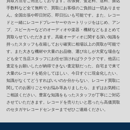
買取方法をご用意しております。出張費、査定料、送料、振込
手数料など全て無料で、買取にお客様のご負担は一切ありませ
ん。全国出張や即日対応、即日払いも可能です。また、レコー
ドと一緒にレコードプレーヤーやカートリッジをはじめ、アン
プ、スピーカーなどのオーディオや楽器・機材などもまとめて
買取らせていただきます。高級オーディオに関する深い知識を
持ったスタッフも在籍しており確実に相場以上の買取が可能で
す。また大きな機材や大量のお品物、運び出しが大変な場合な
ども全て当店スタッフにお任せ頂ければラクラクです。他店に
査定をお願いしたが納得できない査定額だった、自宅まで来て
大量のレコードを処分してほしい、今日すぐに現金化したい、
知識がなくてどうすればいいのか分からない、レコード買取に
関してのお困りごとやお悩み等ありましたら、まずはお気軽に
ご相談ください。豊富な知識をもったスタッフが丁寧にご対応
させていただきます。レコードを売りたいと思ったら高価買取
のセタガヤレコードセンターまでぜひご連絡ください。