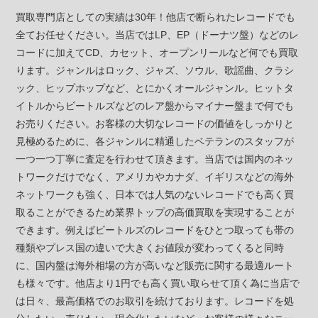
買取専門店としての実績は30年！他店で断られたレコードでも
全てお任せください。当店ではLP、EP（ドーナツ盤）などのレ
コードに加えてCD、カセット、オープンリールなど何でも買取
ります。ジャンルはロック、ジャズ、ソウル、歌謡曲、クラシ
ック、ヒップホップなど、とにかくオールジャンル。ヒットタ
イトルからビートルズなどのレア盤からマイナー盤まで何でも
お売りください。お客様の大切なレコードの価値をしっかりと
見極めるために、各ジャンルに精通したベテランのスタッフが
一つ一つ丁寧に査定を行わせて頂きます。当店では国内のネッ
トワークだけでなく、アメリカやカナダ、イギリスなどの海外
ネットワークも強く、日本では人気のないレコードでも高く買
取ることができるため業界トップの高価買取を実現することが
できます。例えばビートルズのレコードをひとつ取っても帯の
種類やプレス国の違いで大きくお値段が変わってくると同時
に、国内盤は海外相場の方が高いなど販売に関する最適ルート
も様々です。他店より1円でも高く買い取らせて頂く為に当店で
は日々、最高価格でのお取引を続けております。レコードを処