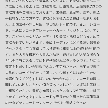
分したい・売りたい・現金化したいなど、お客様の様々なニー
ズに応えられるように、郵送買取、出張買取、店頭買取の3つの
買取方法をご用意しております。出張費、査定料、送料、振込
手数料など全て無料で、買取にお客様のご負担は一切ありませ
ん。全国出張や即日対応、即日払いも可能です。また、レコー
ドと一緒にレコードプレーヤーやカートリッジをはじめ、アン
プ、スピーカーなどのオーディオや楽器・機材などもまとめて
買取らせていただきます。高級オーディオに関する深い知識を
持ったスタッフも在籍しており確実に相場以上の買取が可能で
す。また大きな機材や大量のお品物、運び出しが大変な場合な
ども全て当店スタッフにお任せ頂ければラクラクです。他店に
査定をお願いしたが納得できない査定額だった、自宅まで来て
大量のレコードを処分してほしい、今日すぐに現金化したい、
知識がなくてどうすればいいのか分からない、レコード買取に
関してのお困りごとやお悩み等ありましたら、まずはお気軽に
ご相談ください。豊富な知識をもったスタッフが丁寧にご対応
させていただきます。レコードを売りたいと思ったら高価買取
のセタガヤレコードセンターまでぜひご連絡ください。