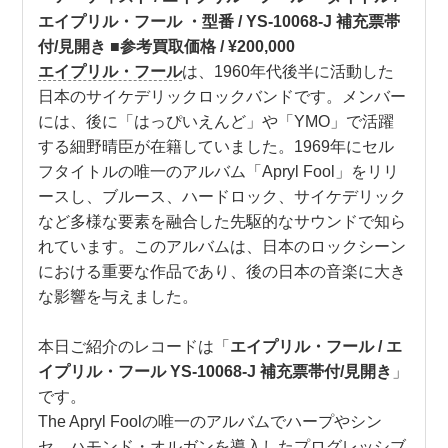
エイプリル・フール ・型番 / YS-10068-J 補充票帯
付/見開き ■参考買取価格 / ¥200,000
エイプリル・フール
は、1960年代後半に活動した
日本のサイケデリックロックバンドです。メンバー
には、後に「はっぴいえんど」や「YMO」で活躍
する細野晴臣が在籍していました。1969年にセル
フタイトルの唯一のアルバム「Apryl Fool」をリリ
ースし、ブルース、ハードロック、サイケデリック
など多様な要素を融合した先駆的なサウンドで知ら
れています。このアルバムは、日本のロックシーン
における重要な作品であり、後の日本の音楽に大き
な影響を与えました。
本日ご紹介のレコードは「
エイプリル・フール / エ
イプリル・フール YS-10068-J 補充票帯付/見開き
」
です。
The Apryl Foolの唯一のアルバムでハープやシン
セ、ハモンド・オルガンを導入したプログレッシブ