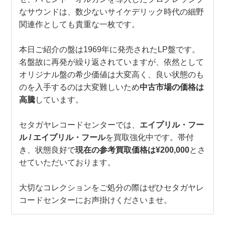
なサウンドは、数少ないサイケデリック時代の細野
関連作としても貴重な一枚です。
本日ご紹介の盤は1969年に発売されたLP盤です。
名盤故に再発が繰り返されていますが、依然として
オリジナル盤の希少価値は大変高く、良い状態のも
のを入手するのは大変難しいため
中古市場の価格は
高騰
しています。
セタガヤレコードセンターでは、
エイプリル・フー
ル / エイプリル・フール
を買取強化中です。帯付
き、状態良好で
現在の参考買取価格は¥200,000
とさ
せていただいております。
大切なコレクションをご処分の際はぜひセタガヤレ
コードセンターにお声掛けくださいませ。