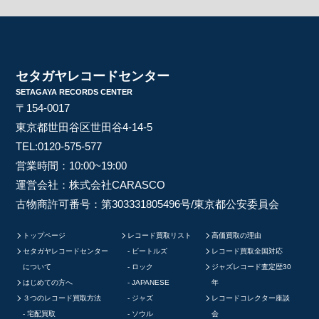
セタガヤレコードセンター
SETAGAYA RECORDS CENTER
〒154-0017
東京都世田谷区世田谷4-14-5
TEL:
0120-575-577
営業時間：10:00~19:00
運営会社：株式会社CARASCO
古物商許可番号：第303331805496号/東京都公安委員会
トップページ
レコード買取リスト
高価買取の理由
セタガヤレコードセンター
ビートルズ
レコード買取全国対応
について
ロック
ジャズレコード査定歴30
はじめての方へ
JAPANESE
年
３つのレコード買取方法
ジャズ
レコードコレクター座談
宅配買取
ソウル
会