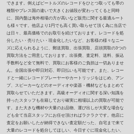
できます。例えばビートルズのレコードをひとつ取っても帯の
種類やプレス国の違いで大きくお値段が変わってくると同時
に、国内盤は海外相場の方が高いなど販売に関する最適ルート
も様々です。他店より1円でも高く買い取らせて頂く為に当店で
は日々、最高価格でのお取引を続けております。レコードを処
分したい・売りたい・現金化したいなど、お客様の様々なニー
ズに応えられるように、郵送買取、出張買取、店頭買取の3つの
買取方法をご用意しております。出張費、査定料、送料、振込
手数料など全て無料で、買取にお客様のご負担は一切ありませ
ん。全国出張や即日対応、即日払いも可能です。また、レコー
ドと一緒にレコードプレーヤーやカートリッジをはじめ、アン
プ、スピーカーなどのオーディオや楽器・機材などもまとめて
買取らせていただきます。高級オーディオに関する深い知識を
持ったスタッフも在籍しており確実に相場以上の買取が可能で
す。また大きな機材や大量のお品物、運び出しが大変な場合な
ども全て当店スタッフにお任せ頂ければラクラクです。他店に
査定をお願いしたが納得できない査定額だった、自宅まで来て
大量のレコードを処分してほしい、今日すぐに現金化したい、