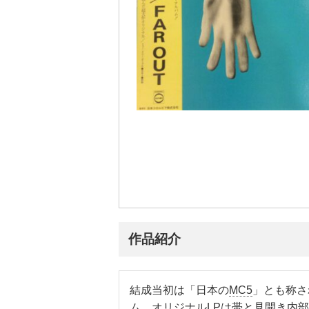
作品紹介
結成当初は「日本の
MC5
」とも称さ
ム。オリジナルLPは帯と見開き内