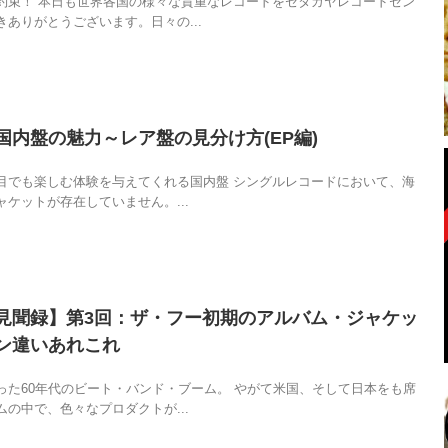
約束！ 本日も世界各国の様々な貴重なレコードをセタガヤレコードセン
ありがとうございます。日々の...
国内盤の魅力～レア盤の見分け方(EP編)
目でも楽しむ体験を与えてくれる国内盤 シングルレコードにおいて、海
ケットが存在していません。...
見聞録】第3回：ザ・フー初期のアルバム・ジャケッ
ン違いあれこれ
った60年代のビート・バンド・ブーム。 やがて米国、そして日本をも席
の中で、色々なプロダクトが...