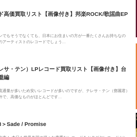
ド高価買取リスト【画像付き】邦楽ROCK/歌謡曲EP
ンでもそうでなくても、日本にお住まいの方が一番たくさんお持ちなの
アーティストのレコードでしょう...
レサ・テン）LPレコード買取リスト【画像付き】台
盤編
流通量が多いため安いレコードが多いのですが、テレサ・テン（鄧麗君）
で、高価なものがほとんどです...
ade ‎/ Promise