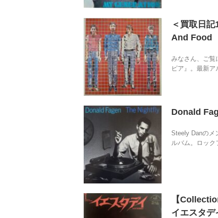
＜買取日記1＞Ta
And Food
みなさん、ご覧
ピア』。最新アルバム“
Donald F
Steely Da
ルバム。ロックフ
【Collect
イエスタデ