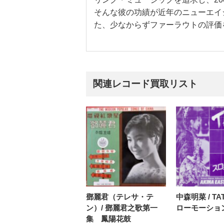
そんな彼の功績が近年のニューエイ
た、少なからずファーラウトの評価
関連レコード買取リスト
鄧麗君（テレサ・テ
中森明菜 / TA
ン）/ 鄧麗君之歌第一
ローモーショ
集 鳳陽花鼓