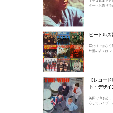
丁寧な査定をお
ターへお送り頂き
ビートルズ
耳だけではなく
外盤の多くはジャ
【レコード
ト・デザイ
英国で沸き起こ
巻していくブーム