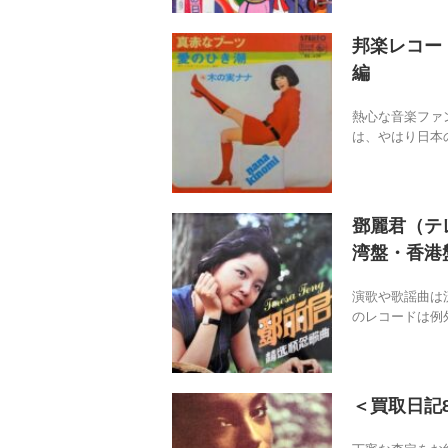
邦楽レコー
編
熱心な音楽ファ
は、やはり日本の
鄧麗君（テ
湾盤・香港
演歌や歌謡曲は
のレコードは例外
＜買取日記8＞S