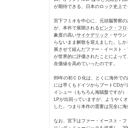
が期待できる、日本のロック史上で
宮下フミオを中心に、元頭脳警察の
が、本作で展開される
ピンク・フロ
象度の高い
サイケデリック
・サウン
らないまま解散を迎えました。しか
展させて組んだファー・イースト・
が世界的に評価されたことによって
在価値を高めていったのです。
89年の初ＣＤ化は、とくに海外で
には早くもドイツからブートCDがリ
イシュー（もちろん海賊盤ですが）
LPが出回っていますが、ようやくオ
した。つまり本作の需要は完全に海
なお、宮下はファー・イースト・フ
リング・ミュージックを追求し、2