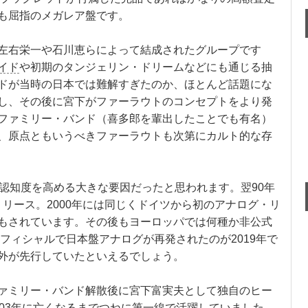
も屈指のメガレア盤です。
左右栄一や石川恵らによって結成されたグループです
イド
や初期のタンジェリン・ドリームなどにも通じる抽
ドが当時の日本では難解すぎたのか、ほとんど話題にな
し、その後に宮下がファーラウトのコンセプトをより発
ファミリー・バンド（喜多郎を輩出したことでも有名）
、原点ともいうべきファーラウトも次第にカルト的な存
の認知度を高める大きな要因だったと思われます。翌90年
リース。2000年には同じくドイツから初のアナログ・リ
もされています。その後もヨーロッパでは何種か非公式
フィシャルで日本盤アナログが再発されたのが2019年で
外が先行していたといえるでしょう。
ァミリー・バンド解散後に宮下富実夫として独自のヒー
003年に亡くなるまでつねに第一線で活躍していました。