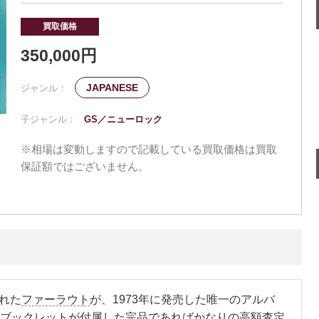
買取価格
350,000円
JAPANESE
ジャンル：
子ジャンル：
GS／ニューロック
※相場は変動しますので記載している買取価格は買取
保証額ではございません。
れた
ファーラウト
が、1973年に発売した唯一のアルバ
部ブックレットが付属した完品であればかなりの高額査定