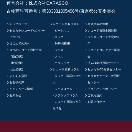
運営会社：株式会社CARASCO
古物商許可番号：第303331805496号/東京都公安委員会
トップページ
レコード買取リスト
高価買取の理由
セタガヤレコードセンター
ビートルズ
レコード買取全国対応
について
ロック
ジャズレコード査定歴30
はじめての方へ
JAPANESE
年
３つのレコード買取方法
ジャズ
レコードコレクター座談
宅配買取
ソウル
会
出張買取
クラシック
法人様向け買取サービス
店頭買取
レコード買取コラム
セタガヤCD買取センター
よくある質問
ロック・歌謡曲コラ
セタガヤオーディオ買取
お客様の声
ム
センター
キャンペーン情報
ジャズコラム
プライバシーポリシー
お知らせ
クラシックコラム
ご利用規約
レコード買取お役立
お問い合わせ
ち情報