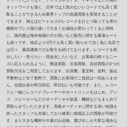
トワークだけでなく、アメリカやカナダ、イギリスなどの海外
ネットワークも強く、日本では人気のないレコードでも高く買
取ることができるため業界トップの高価買取を実現することが
できます。例えばビートルズのレコードをひとつ取っても帯の
種類やプレス国の違いで大きくお値段が変わってくると同時
に、国内盤は海外相場の方が高いなど販売に関する最適ルート
も様々です。他店より1円でも高く買い取らせて頂く為に当店で
は日々、最高価格でのお取引を続けております。レコードを処
分したい・売りたい・現金化したいなど、お客様の様々なニー
ズに応えられるように、郵送買取、出張買取、店頭買取の3つの
買取方法をご用意しております。出張費、査定料、送料、振込
手数料など全て無料で、買取にお客様のご負担は一切ありませ
ん。全国出張や即日対応、即日払いも可能です。また、レコー
ドと一緒にレコードプレーヤーやカートリッジをはじめ、アン
プ、スピーカーなどのオーディオや楽器・機材などもまとめて
買取らせていただきます。高級オーディオに関する深い知識を
持ったスタッフも在籍しており確実に相場以上の買取が可能で
す。また大きな機材や大量のお品物、運び出しが大変な場合な