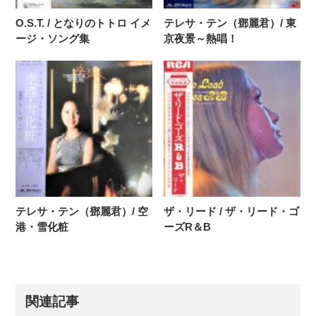
O.S.T. / となりのトトロ イメ
テレサ・テン（鄧麗君）/ 東
ージ・ソング集
京夜景～熱唱！
テレサ・テン（鄧麗君）/ 空
ザ・リード / ザ・リード・ゴ
港・雪化粧
ーズR＆B
関連記事