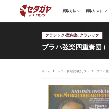
買取方法
買取リスト
クラシック-室内楽
,
クラシック
プラハ弦楽四重奏団 /
ホーム
レコード高額買取リスト
プラハ弦