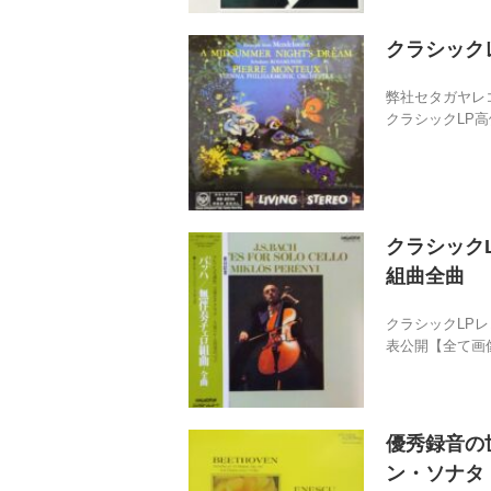
クラシック
弊社セタガヤレ
クラシックLP高
クラシックL
組曲全曲
クラシックLP
表公開【全て画像
優秀録音の世
ン・ソナタ