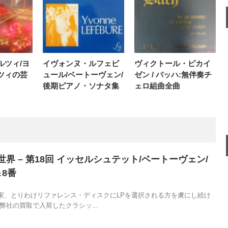
ルツィ/ヨ
イヴォンヌ・ルフェビ
ヴィクトール・ピカイ
ツィの芸
ュール/ベートーヴェン/
ゼン / バッハ:無伴奏チ
後期ピアノ・ソナタ集
ェロ組曲全曲
界 – 第18回 イッセルシュテット/ベートーヴェン/
8番
家、とりわけリファレンス・ディスクにLPを選択される方を虜にし続け
弊社の買取で入荷したクラシッ...