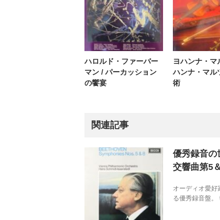
ハロルド・ファーバー
ヨハンナ・マ
マン / パーカッション
ハンナ・マル
の饗宴
術
関連記事
優秀録音の世
交響曲第5＆
オーディオ愛好
る優秀録音盤。 