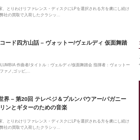
家、とりわけリファレンス・ディスクにLPを選択される方を虜にし続け
弊社の買取で入荷したクラシッ...
コード四方山話 – ヴォットー/ヴェルディ 仮面舞踏
LUMBIA 作曲者/タイトル：ヴェルディ/仮面舞踏会 指揮者：ヴォットー
ァノ,ゴッビ,...
界 – 第20回 テレベジ＆プルンバウアー/パガニー
オリンとギターのための音楽
家、とりわけリファレンス・ディスクにLPを選択される方を虜にし続け
弊社の買取で入荷したクラシッ...