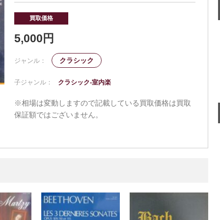
買取価格
5,000円
クラシック
ジャンル：
子ジャンル：
クラシック-室内楽
※相場は変動しますので記載している買取価格は買取
保証額ではございません。