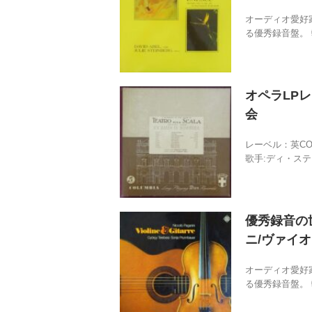
オーディオ愛好
る優秀録音盤。 
オペラLPレ
会
レーベル：英CO
歌手:ディ・ステフ
優秀録音の世
ニ/ヴァイ
オーディオ愛好
る優秀録音盤。 