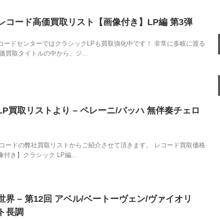
レコード高価買取リスト【画像付き】LP編 第3弾
コードセンターではクラシックLPも買取強化中です！ 非常に多岐に渡る
価買取タイトルの中から、ジ...
P買取リストより – ペレーニ/バッハ 無伴奏チェロ
レコードの弊社買取リストからご紹介させて頂きます。 レコード買取価格
付き】クラシック LP編...
界 – 第12回 アベル/ベートーヴェン/ヴァイオリ
ト長調