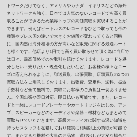
トワークだけでなく、アメリカやカナダ、イギリスなどの海外
ネットワークも強く、日本では人気のないレコードでも高く買
取ることができるため業界トップの高価買取を実現することが
できます。例えばビートルズのレコードをひとつ取っても帯の
種類やプレス国の違いで大きくお値段が変わってくると同時
に、国内盤は海外相場の方が高いなど販売に関する最適ルート
も様々です。他店より1円でも高く買い取らせて頂く為に当店で
は日々、最高価格でのお取引を続けております。レコードを処
分したい・売りたい・現金化したいなど、お客様の様々なニー
ズに応えられるように、郵送買取、出張買取、店頭買取の3つの
買取方法をご用意しております。出張費、査定料、送料、振込
手数料など全て無料で、買取にお客様のご負担は一切ありませ
ん。全国出張や即日対応、即日払いも可能です。また、レコー
ドと一緒にレコードプレーヤーやカートリッジをはじめ、アン
プ、スピーカーなどのオーディオや楽器・機材などもまとめて
買取らせていただきます。高級オーディオに関する深い知識を
持ったスタッフも在籍しており確実に相場以上の買取が可能で
す。また大きな機材や大量のお品物、運び出しが大変な場合な