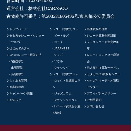
営業時間：10:00~19:00
運営会社：株式会社CARASCO
古物商許可番号：第303331805496号/東京都公安委員会
トップページ
レコード買取リスト
高価買取の理由
セタガヤレコードセンター
ビートルズ
レコード買取全国対応
について
ロック
ジャズレコード査定歴30
はじめての方へ
JAPANESE
年
３つのレコード買取方法
ジャズ
レコードコレクター座談
宅配買取
ソウル
会
出張買取
クラシック
法人様向け買取サービス
店頭買取
レコード買取コラム
セタガヤCD買取センター
よくある質問
ロック・歌謡曲コラ
セタガヤオーディオ買取
お客様の声
ム
センター
キャンペーン情報
ジャズコラム
プライバシーポリシー
お知らせ
クラシックコラム
ご利用規約
レコード買取お役立
お問い合わせ
ち情報