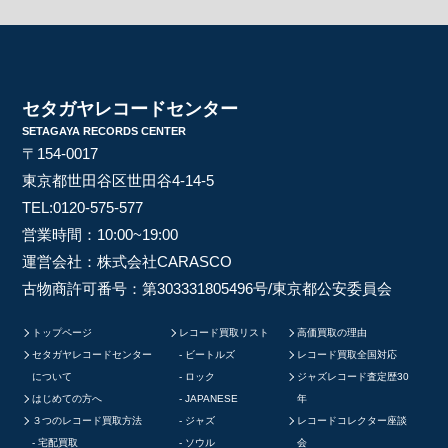
セタガヤレコードセンター
SETAGAYA RECORDS CENTER
〒154-0017
東京都世田谷区世田谷4-14-5
TEL:
0120-575-577
営業時間：10:00~19:00
運営会社：株式会社CARASCO
古物商許可番号：第303331805496号/東京都公安委員会
トップページ
レコード買取リスト
高価買取の理由
セタガヤレコードセンター
ビートルズ
レコード買取全国対応
について
ロック
ジャズレコード査定歴30
はじめての方へ
JAPANESE
年
３つのレコード買取方法
ジャズ
レコードコレクター座談
宅配買取
ソウル
会