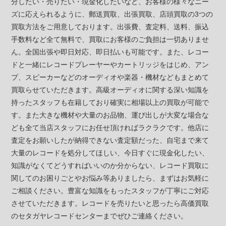
分したい・売りたい・現金化したいなど、お客様の様々なニー
ズに応えられるように、郵送買取、出張買取、店頭買取の3つの
買取方法をご用意しております。出張費、査定料、送料、振込
手数料など全て無料で、買取にお客様のご負担は一切ありませ
ん。全国出張や即日対応、即日払いも可能です。また、レコー
ドと一緒にレコードプレーヤーやカートリッジをはじめ、アン
プ、スピーカーなどのオーディオや楽器・機材などもまとめて
買取らせていただきます。高級オーディオに関する深い知識を
持ったスタッフも在籍しており確実に相場以上の買取が可能で
す。また大きな機材や大量のお品物、運び出しが大変な場合な
ども全て当店スタッフにお任せ頂ければラクラクです。他店に
査定をお願いしたが納得できない査定額だった、自宅まで来て
大量のレコードを処分してほしい、今日すぐに現金化したい、
知識がなくてどうすればいいのか分からない、レコード買取に
関してのお困りごとやお悩み等ありましたら、まずはお気軽に
ご相談ください。豊富な知識をもったスタッフが丁寧にご対応
させていただきます。レコードを売りたいと思ったら高価買取
のセタガヤレコードセンターまでぜひご連絡ください。