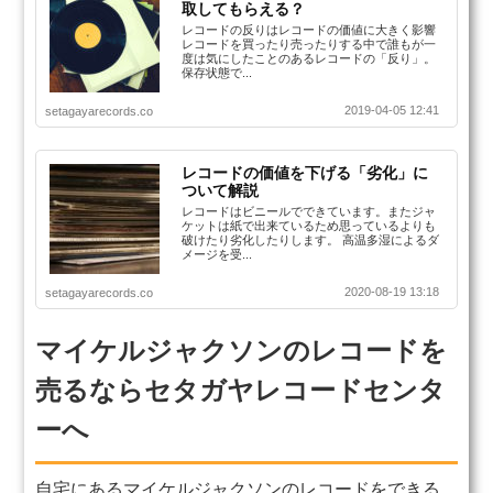
取してもらえる？
レコードの反りはレコードの価値に大きく影響
レコードを買ったり売ったりする中で誰もが一
度は気にしたことのあるレコードの「反り」。
保存状態で...
2019-04-05 12:41
setagayarecords.co
レコードの価値を下げる「劣化」に
ついて解説
レコードはビニールでできています。またジャ
ケットは紙で出来ているため思っているよりも
破けたり劣化したりします。 高温多湿によるダ
メージを受...
2020-08-19 13:18
setagayarecords.co
マイケルジャクソンのレコードを
売るならセタガヤレコードセンタ
ーへ
自宅にあるマイケルジャクソンのレコードをできる