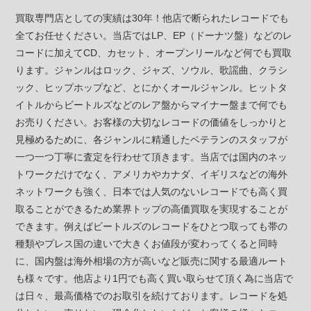
買取専門店としての実績は30年！他店で断られたレコードでも
全てお任せください。当店ではLP、EP（ドーナツ盤）などのレ
コードに加えてCD、カセット、オープンリールなど何でも買取
ります。ジャンルはロック、ジャズ、ソウル、歌謡曲、クラシ
ック、ヒップホップなど、とにかくオールジャンル。ヒットタ
イトルからビートルズなどのレア盤からマイナー盤まで何でも
お売りください。お客様の大切なレコードの価値をしっかりと
見極めるために、各ジャンルに精通したベテランのスタッフが
一つ一つ丁寧に査定を行わせて頂きます。当店では国内のネッ
トワークだけでなく、アメリカやカナダ、イギリスなどの海外
ネットワークも強く、日本では人気のないレコードでも高く買
取ることができるため業界トップの高価買取を実現することが
できます。例えばビートルズのレコードをひとつ取っても帯の
種類やプレス国の違いで大きくお値段が変わってくると同時
に、国内盤は海外相場の方が高いなど販売に関する最適ルート
も様々です。他店より1円でも高く買い取らせて頂く為に当店で
は日々、最高価格でのお取引を続けております。レコードを処