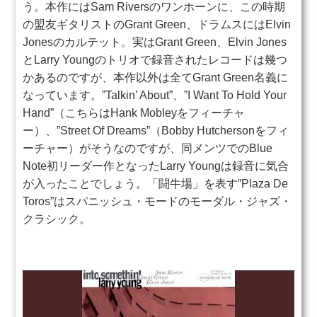
う。本作にはSam Riversのワンホーンに、この時期
の盟友ギタリストのGrant Green、ドラムスにはElvin
Jonesのカルテット。実はGrant Green、Elvin Jones
とLarry Youngのトリオで録音されたレコードは幾つ
かあるのですが、本作以外は全てGrant Green名義に
なっています。”Talkin’ About”、”I Want To Hold Your
Hand”（こちらはHank Mobleyをフィーチャ
ー）、”Street Of Dreams”（Bobby Hutchersonをフィ
ーチャー）がそうなのですが、同メンツでのBlue
Note初リーダー作となったLarry Youngは録音に気合
が入ったことでしょう。「闘牛場」を表す”Plaza De
Toros”はスパニッシュ・モードのモーダル・ジャズ・
クラシック。