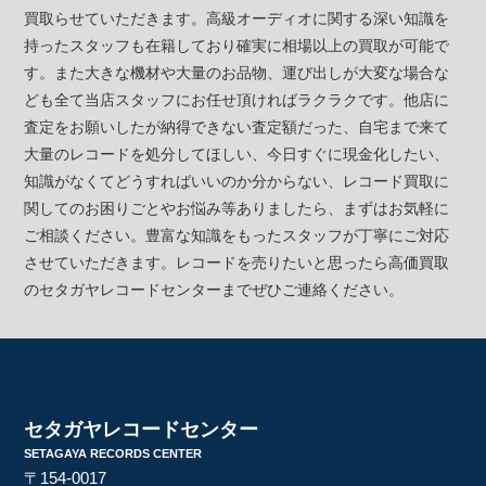
買取らせていただきます。高級オーディオに関する深い知識を
持ったスタッフも在籍しており確実に相場以上の買取が可能で
す。また大きな機材や大量のお品物、運び出しが大変な場合な
ども全て当店スタッフにお任せ頂ければラクラクです。他店に
査定をお願いしたが納得できない査定額だった、自宅まで来て
大量のレコードを処分してほしい、今日すぐに現金化したい、
知識がなくてどうすればいいのか分からない、レコード買取に
関してのお困りごとやお悩み等ありましたら、まずはお気軽に
ご相談ください。豊富な知識をもったスタッフが丁寧にご対応
させていただきます。レコードを売りたいと思ったら高価買取
のセタガヤレコードセンターまでぜひご連絡ください。
セタガヤレコードセンター
SETAGAYA RECORDS CENTER
〒154-0017