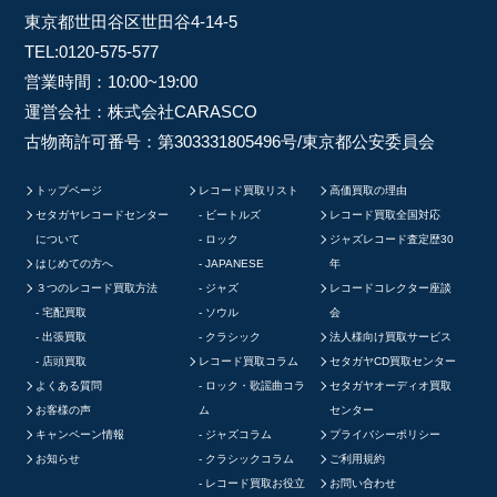
東京都世田谷区世田谷4-14-5
TEL:
0120-575-577
営業時間：10:00~19:00
運営会社：株式会社CARASCO
古物商許可番号：第303331805496号/東京都公安委員会
トップページ
レコード買取リスト
高価買取の理由
セタガヤレコードセンター
ビートルズ
レコード買取全国対応
について
ロック
ジャズレコード査定歴30
はじめての方へ
JAPANESE
年
３つのレコード買取方法
ジャズ
レコードコレクター座談
宅配買取
ソウル
会
出張買取
クラシック
法人様向け買取サービス
店頭買取
レコード買取コラム
セタガヤCD買取センター
よくある質問
ロック・歌謡曲コラ
セタガヤオーディオ買取
お客様の声
ム
センター
キャンペーン情報
ジャズコラム
プライバシーポリシー
お知らせ
クラシックコラム
ご利用規約
レコード買取お役立
お問い合わせ