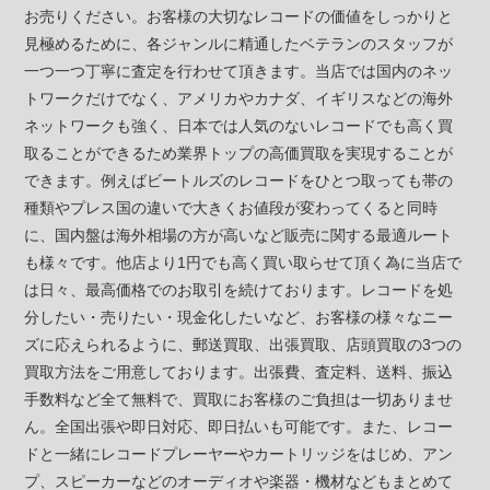
お売りください。お客様の大切なレコードの価値をしっかりと
見極めるために、各ジャンルに精通したベテランのスタッフが
一つ一つ丁寧に査定を行わせて頂きます。当店では国内のネッ
トワークだけでなく、アメリカやカナダ、イギリスなどの海外
ネットワークも強く、日本では人気のないレコードでも高く買
取ることができるため業界トップの高価買取を実現することが
できます。例えばビートルズのレコードをひとつ取っても帯の
種類やプレス国の違いで大きくお値段が変わってくると同時
に、国内盤は海外相場の方が高いなど販売に関する最適ルート
も様々です。他店より1円でも高く買い取らせて頂く為に当店で
は日々、最高価格でのお取引を続けております。レコードを処
分したい・売りたい・現金化したいなど、お客様の様々なニー
ズに応えられるように、郵送買取、出張買取、店頭買取の3つの
買取方法をご用意しております。出張費、査定料、送料、振込
手数料など全て無料で、買取にお客様のご負担は一切ありませ
ん。全国出張や即日対応、即日払いも可能です。また、レコー
ドと一緒にレコードプレーヤーやカートリッジをはじめ、アン
プ、スピーカーなどのオーディオや楽器・機材などもまとめて