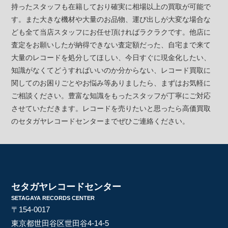
持ったスタッフも在籍しており確実に相場以上の買取が可能で
す。また大きな機材や大量のお品物、運び出しが大変な場合な
ども全て当店スタッフにお任せ頂ければラクラクです。他店に
査定をお願いしたが納得できない査定額だった、自宅まで来て
大量のレコードを処分してほしい、今日すぐに現金化したい、
知識がなくてどうすればいいのか分からない、レコード買取に
関してのお困りごとやお悩み等ありましたら、まずはお気軽に
ご相談ください。豊富な知識をもったスタッフが丁寧にご対応
させていただきます。レコードを売りたいと思ったら高価買取
のセタガヤレコードセンターまでぜひご連絡ください。
セタガヤレコードセンター
SETAGAYA RECORDS CENTER
〒154-0017
東京都世田谷区世田谷4-14-5