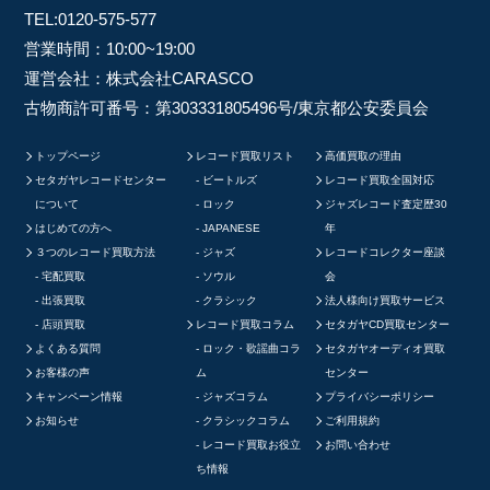
TEL:
0120-575-577
営業時間：10:00~19:00
運営会社：株式会社CARASCO
古物商許可番号：第303331805496号/東京都公安委員会
トップページ
レコード買取リスト
高価買取の理由
セタガヤレコードセンター
ビートルズ
レコード買取全国対応
について
ロック
ジャズレコード査定歴30
はじめての方へ
JAPANESE
年
３つのレコード買取方法
ジャズ
レコードコレクター座談
宅配買取
ソウル
会
出張買取
クラシック
法人様向け買取サービス
店頭買取
レコード買取コラム
セタガヤCD買取センター
よくある質問
ロック・歌謡曲コラ
セタガヤオーディオ買取
お客様の声
ム
センター
キャンペーン情報
ジャズコラム
プライバシーポリシー
お知らせ
クラシックコラム
ご利用規約
レコード買取お役立
お問い合わせ
ち情報