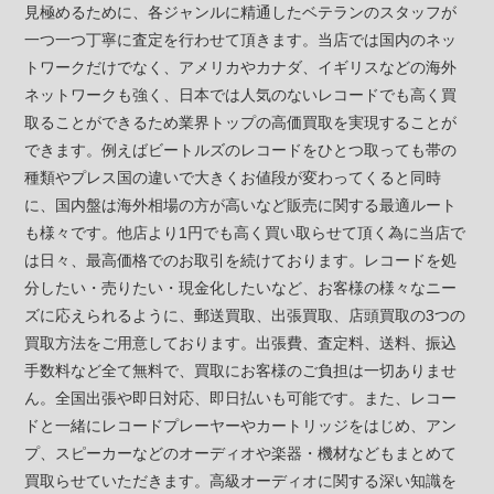
見極めるために、各ジャンルに精通したベテランのスタッフが
一つ一つ丁寧に査定を行わせて頂きます。当店では国内のネッ
トワークだけでなく、アメリカやカナダ、イギリスなどの海外
ネットワークも強く、日本では人気のないレコードでも高く買
取ることができるため業界トップの高価買取を実現することが
できます。例えばビートルズのレコードをひとつ取っても帯の
種類やプレス国の違いで大きくお値段が変わってくると同時
に、国内盤は海外相場の方が高いなど販売に関する最適ルート
も様々です。他店より1円でも高く買い取らせて頂く為に当店で
は日々、最高価格でのお取引を続けております。レコードを処
分したい・売りたい・現金化したいなど、お客様の様々なニー
ズに応えられるように、郵送買取、出張買取、店頭買取の3つの
買取方法をご用意しております。出張費、査定料、送料、振込
手数料など全て無料で、買取にお客様のご負担は一切ありませ
ん。全国出張や即日対応、即日払いも可能です。また、レコー
ドと一緒にレコードプレーヤーやカートリッジをはじめ、アン
プ、スピーカーなどのオーディオや楽器・機材などもまとめて
買取らせていただきます。高級オーディオに関する深い知識を