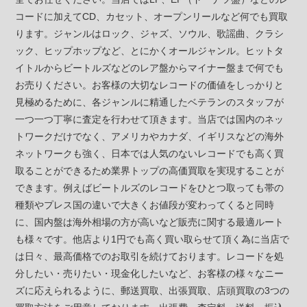
コードに加えてCD、カセット、オープンリールなど何でも買取
ります。ジャンルはロック、ジャズ、ソウル、歌謡曲、クラシ
ック、ヒップホップなど、とにかくオールジャンル。ヒットタ
イトルからビートルズなどのレア盤からマイナー盤まで何でも
お売りください。お客様の大切なレコードの価値をしっかりと
見極めるために、各ジャンルに精通したベテランのスタッフが
一つ一つ丁寧に査定を行わせて頂きます。当店では国内のネッ
トワークだけでなく、アメリカやカナダ、イギリスなどの海外
ネットワークも強く、日本では人気のないレコードでも高く買
取ることができるため業界トップの高価買取を実現することが
できます。例えばビートルズのレコードをひとつ取っても帯の
種類やプレス国の違いで大きくお値段が変わってくると同時
に、国内盤は海外相場の方が高いなど販売に関する最適ルート
も様々です。他店より1円でも高く買い取らせて頂く為に当店で
は日々、最高価格でのお取引を続けております。レコードを処
分したい・売りたい・現金化したいなど、お客様の様々なニー
ズに応えられるように、郵送買取、出張買取、店頭買取の3つの