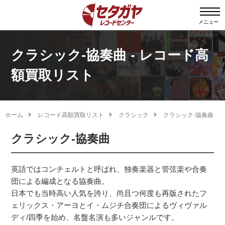
メニュー
クラシック-協奏曲 - レコード高
額買取リスト
ホーム
レコード高額買取リスト
クラシック
クラシック-協奏曲
クラシック-協奏曲
英語ではコンチェルトと呼ばれ、独奏楽器と管弦楽や合奏
団による編成となる協奏曲。
日本でも当時高い人気を誇り、尚且つ何度も再版されたフ
ェリックス・アーヨとイ・ムジチ合奏団によるヴィヴァル
ディ/四季を始め、名盤名演も多いジャンルです。