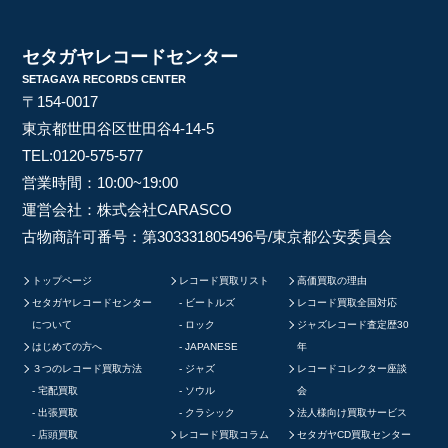
セタガヤレコードセンター
SETAGAYA RECORDS CENTER
〒154-0017
東京都世田谷区世田谷4-14-5
TEL:
0120-575-577
営業時間：10:00~19:00
運営会社：株式会社CARASCO
古物商許可番号：第303331805496号/東京都公安委員会
トップページ
レコード買取リスト
高価買取の理由
セタガヤレコードセンター
ビートルズ
レコード買取全国対応
について
ロック
ジャズレコード査定歴30
はじめての方へ
JAPANESE
年
３つのレコード買取方法
ジャズ
レコードコレクター座談
宅配買取
ソウル
会
出張買取
クラシック
法人様向け買取サービス
店頭買取
レコード買取コラム
セタガヤCD買取センター