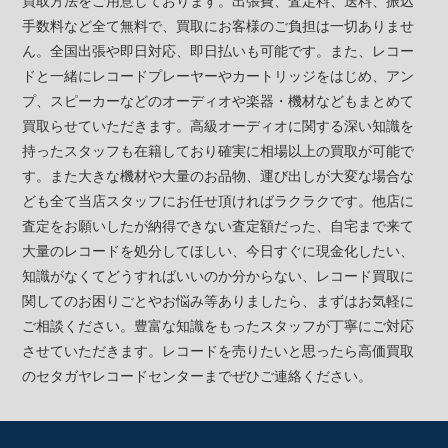
買取方法をご用意しております。出張費、査定料、送料、振込
手数料など全て無料で、買取にお客様のご負担は一切ありませ
ん。全国出張や即日対応、即日払いも可能です。また、レコー
ドと一緒にレコードプレーヤーやカートリッジをはじめ、アン
プ、スピーカーなどのオーディオや楽器・機材などもまとめて
買取らせていただきます。高級オーディオに関する深い知識を
持ったスタッフも在籍しており確実に相場以上の買取が可能で
す。また大きな機材や大量のお品物、運び出しが大変な場合な
ども全て当店スタッフにお任せ頂ければラクラクです。他店に
査定をお願いしたが納得できない査定額だった、自宅まで来て
大量のレコードを処分してほしい、今日すぐに現金化したい、
知識がなくてどうすればいいのか分からない、レコード買取に
関してのお困りごとやお悩み等ありましたら、まずはお気軽に
ご相談ください。豊富な知識をもったスタッフが丁寧にご対応
させていただきます。レコードを売りたいと思ったら高価買取
のセタガヤレコードセンターまでぜひご連絡ください。