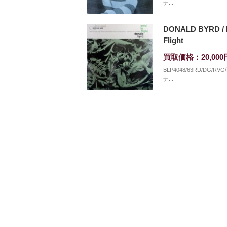
ナ...
DONALD BYRD / B
Flight
買取価格：20,000
BLP4048/63RD/DG/RV
ナ...