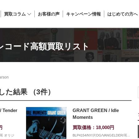
買取コラム
お客様の声
キャンペーン情報
はじめての方へ
」 - レコード高額買取リスト
arson
検索した結果 （3件）
 Tender
GRANT GREEN / Idle
Moments
円
買取価格：18,000円
G/耳 オリジ
BLP4154/NY/片DG/VANGELDER/耳...