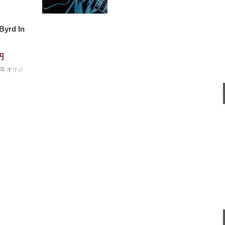
yrd In
円
G/耳 オリジ