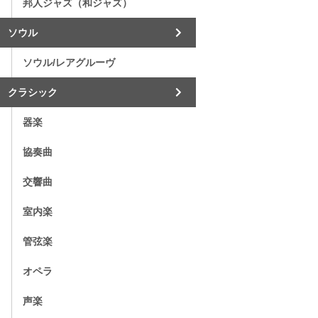
邦人ジャズ（和ジャズ）
ソウル
ソウル/レアグルーヴ
クラシック
器楽
協奏曲
交響曲
室内楽
管弦楽
オペラ
声楽