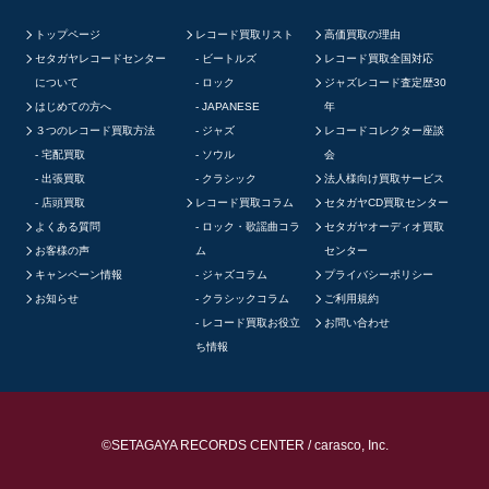
トップページ
レコード買取リスト
高価買取の理由
セタガヤレコードセンター
ビートルズ
レコード買取全国対応
について
ロック
ジャズレコード査定歴30
はじめての方へ
JAPANESE
年
３つのレコード買取方法
ジャズ
レコードコレクター座談
宅配買取
ソウル
会
出張買取
クラシック
法人様向け買取サービス
店頭買取
レコード買取コラム
セタガヤCD買取センター
よくある質問
ロック・歌謡曲コラ
セタガヤオーディオ買取
お客様の声
ム
センター
キャンペーン情報
ジャズコラム
プライバシーポリシー
お知らせ
クラシックコラム
ご利用規約
レコード買取お役立
お問い合わせ
ち情報
©SETAGAYA RECORDS CENTER / carasco, Inc.