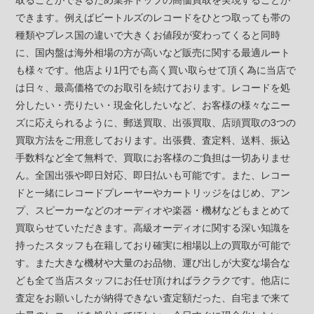
取ることができるため業界トップの高価買取を実現することが
できます。例えばビートルズのレコードをひとつ取っても帯の
種類やプレス国の違いで大きくお値段が変わってくると同時
に、国内盤は海外相場の方が高いなど販売に関する最適ルート
も様々です。他店より1円でも高く買い取らせて頂く為に当店で
は日々、最高価格でのお取引を続けております。レコードを処
分したい・売りたい・現金化したいなど、お客様の様々なニー
ズに応えられるように、郵送買取、出張買取、店頭買取の3つの
買取方法をご用意しております。出張費、査定料、送料、振込
手数料など全て無料で、買取にお客様のご負担は一切ありませ
ん。全国出張や即日対応、即日払いも可能です。また、レコー
ドと一緒にレコードプレーヤーやカートリッジをはじめ、アン
プ、スピーカーなどのオーディオや楽器・機材などもまとめて
買取らせていただきます。高級オーディオに関する深い知識を
持ったスタッフも在籍しており確実に相場以上の買取が可能で
す。また大きな機材や大量のお品物、運び出しが大変な場合な
ども全て当店スタッフにお任せ頂ければラクラクです。他店に
査定をお願いしたが納得できない査定額だった、自宅まで来て