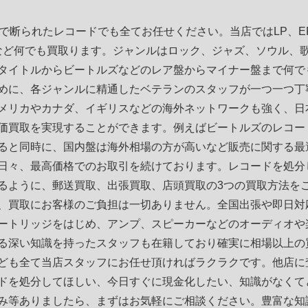
店で断られたレコードでも全てお任せください。当店ではLP、
など何でも買取ります。ジャンルはロック、ジャズ、ソウル、
タイトルからビートルズなどのレア盤からマイナー盤まで何で
めに、各ジャンルに精通したベテランのスタッフが一つ一つ丁
メリカやカナダ、イギリスなどの海外ネットワークも強く、日
価買取を実現することができます。例えばビートルズのレコー
ると同時に、国内盤は海外相場の方が高いなど販売に関する最
日々、最高価格でのお取引を続けております。レコードを処分
るように、郵送買取、出張買取、店頭買取の3つの買取方法を
、買取にお客様のご負担は一切ありません。全国出張や即日対
ートリッジをはじめ、アンプ、スピーカーなどのオーディオや
る深い知識を持ったスタッフも在籍しており確実に相場以上の
ども全て当店スタッフにお任せ頂ければラクラクです。他店に
ドを処分してほしい、今日すぐに現金化したい、知識がなくて
み等ありましたら、まずはお気軽にご相談ください。豊富な知