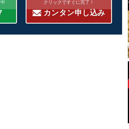
付中
クリックですぐに完了！
7
カンタン申し込み