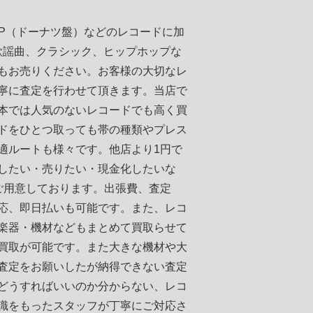
EP（ドーナツ盤）などのレコードに加
歌謡曲、クラシック、ヒップホップな
もお売りください。お客様の大切なレ
寧に査定を行わせて頂きます。当店で
本では人気のないレコードでも高く買
ドをひとつ取っても帯の種類やプレス
適ルートも様々です。他店より1円で
したい・売りたい・現金化したいな
ご用意しております。出張費、査定
応、即日払いも可能です。また、レコ
楽器・機材などもまとめて買取らせて
買取が可能です。また大きな機材や大
査定をお願いしたが納得できない査定
どうすればいいのか分からない、レコ
識をもったスタッフが丁寧にご対応さ