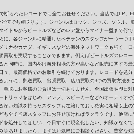
店で断られたレコードでも全てお任せください。当店ではLP、
など何でも買取ります。ジャンルはロック、ジャズ、ソウル、
タイトルからビートルズなどのレア盤からマイナー盤まで何で
めに、各ジャンルに精通したベテランのスタッフが一つ一つ丁
メリカやカナダ、イギリスなどの海外ネットワークも強く、日
価買取を実現することができます。例えばビートルズのレコー
ると同時に、国内盤は海外相場の方が高いなど販売に関する最
日々、最高価格でのお取引を続けております。レコードを処分
るように、郵送買取、出張買取、店頭買取の3つの買取方法を
、買取にお客様のご負担は一切ありません。全国出張や即日対
ートリッジをはじめ、アンプ、スピーカーなどのオーディオや
る深い知識を持ったスタッフも在籍しており確実に相場以上の
ども全て当店スタッフにお任せ頂ければラクラクです。他店に
ドを処分してほしい、今日すぐに現金化したい、知識がなくて
み等ありましたら、まずはお気軽にご相談ください。豊富な知