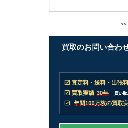
<
買取のお問い合わ
査定料・送料・出張
買取実績
30年
買い取
年間100万枚
の買取