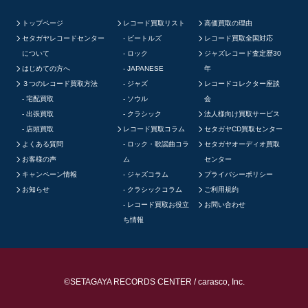
トップページ
レコード買取リスト
高価買取の理由
セタガヤレコードセンター
ビートルズ
レコード買取全国対応
について
ロック
ジャズレコード査定歴30
はじめての方へ
JAPANESE
年
３つのレコード買取方法
ジャズ
レコードコレクター座談
宅配買取
ソウル
会
出張買取
クラシック
法人様向け買取サービス
店頭買取
レコード買取コラム
セタガヤCD買取センター
よくある質問
ロック・歌謡曲コラ
セタガヤオーディオ買取
お客様の声
ム
センター
キャンペーン情報
ジャズコラム
プライバシーポリシー
お知らせ
クラシックコラム
ご利用規約
レコード買取お役立
お問い合わせ
ち情報
©SETAGAYA RECORDS CENTER / carasco, Inc.