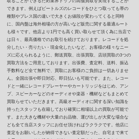
取ることができるため業界トップの高価買取を実現することが
できます。例えばビートルズのレコードをひとつ取っても帯の
種類やプレス国の違いで大きくお値段が変わってくると同時
に、国内盤は海外相場の方が高いなど販売に関する最適ルート
も様々です。他店より1円でも高く買い取らせて頂く為に当店で
は日々、最高価格でのお取引を続けております。レコードを処
分したい・売りたい・現金化したいなど、お客様の様々なニー
ズに応えられるように、郵送買取、出張買取、店頭買取の3つの
買取方法をご用意しております。出張費、査定料、送料、振込
手数料など全て無料で、買取にお客様のご負担は一切ありませ
ん。全国出張や即日対応、即日払いも可能です。また、レコー
ドと一緒にレコードプレーヤーやカートリッジをはじめ、アン
プ、スピーカーなどのオーディオや楽器・機材などもまとめて
買取らせていただきます。高級オーディオに関する深い知識を
持ったスタッフも在籍しており確実に相場以上の買取が可能で
す。また大きな機材や大量のお品物、運び出しが大変な場合な
ども全て当店スタッフにお任せ頂ければラクラクです。他店に
査定をお願いしたが納得できない査定額だった、自宅まで来て