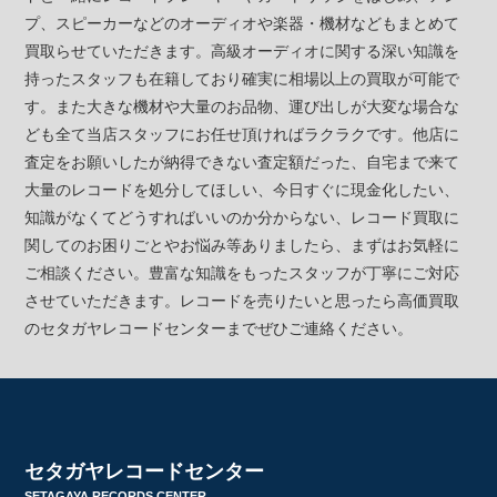
プ、スピーカーなどのオーディオや楽器・機材などもまとめて
買取らせていただきます。高級オーディオに関する深い知識を
持ったスタッフも在籍しており確実に相場以上の買取が可能で
す。また大きな機材や大量のお品物、運び出しが大変な場合な
ども全て当店スタッフにお任せ頂ければラクラクです。他店に
査定をお願いしたが納得できない査定額だった、自宅まで来て
大量のレコードを処分してほしい、今日すぐに現金化したい、
知識がなくてどうすればいいのか分からない、レコード買取に
関してのお困りごとやお悩み等ありましたら、まずはお気軽に
ご相談ください。豊富な知識をもったスタッフが丁寧にご対応
させていただきます。レコードを売りたいと思ったら高価買取
のセタガヤレコードセンターまでぜひご連絡ください。
セタガヤレコードセンター
SETAGAYA RECORDS CENTER