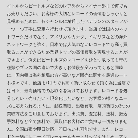
イトルからビートルズなどのレア盤からマイナー盤まで何でも
お売りください。お客様の大切なレコードの価値をしっかりと
見極めるために、各ジャンルに精通したベテランのスタッフが
一つ一つ丁寧に査定を行わせて頂きます。当店では国内のネッ
トワークだけでなく、アメリカやカナダ、イギリスなどの海外
ネットワークも強く、日本では人気のないレコードでも高く買
取ることができるため業界トップの高価買取を実現することが
できます。例えばビートルズのレコードをひとつ取っても帯の
種類やプレス国の違いで大きくお値段が変わってくると同時
に、国内盤は海外相場の方が高いなど販売に関する最適ルート
も様々です。他店より1円でも高く買い取らせて頂く為に当店で
は日々、最高価格でのお取引を続けております。レコードを処
分したい・売りたい・現金化したいなど、お客様の様々なニー
ズに応えられるように、郵送買取、出張買取、店頭買取の3つの
買取方法をご用意しております。出張費、査定料、送料、振込
手数料など全て無料で、買取にお客様のご負担は一切ありませ
ん。全国出張や即日対応、即日払いも可能です。また、レコー
ドと一緒にレコードプレーヤーやカートリッジをはじめ、アン