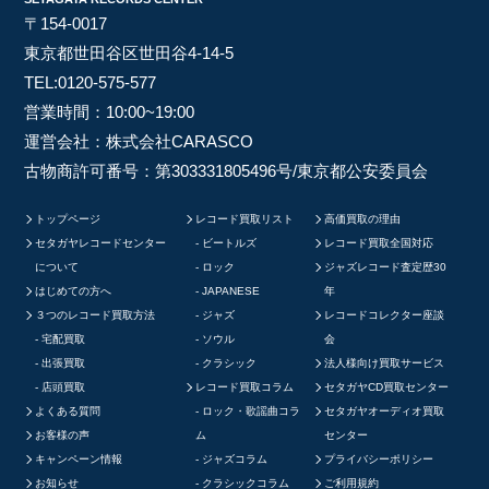
〒154-0017
東京都世田谷区世田谷4-14-5
TEL:
0120-575-577
営業時間：10:00~19:00
運営会社：株式会社CARASCO
古物商許可番号：第303331805496号/東京都公安委員会
トップページ
レコード買取リスト
高価買取の理由
セタガヤレコードセンター
ビートルズ
レコード買取全国対応
について
ロック
ジャズレコード査定歴30
はじめての方へ
JAPANESE
年
３つのレコード買取方法
ジャズ
レコードコレクター座談
宅配買取
ソウル
会
出張買取
クラシック
法人様向け買取サービス
店頭買取
レコード買取コラム
セタガヤCD買取センター
よくある質問
ロック・歌謡曲コラ
セタガヤオーディオ買取
お客様の声
ム
センター
キャンペーン情報
ジャズコラム
プライバシーポリシー
お知らせ
クラシックコラム
ご利用規約